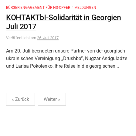
BÜRGER-ENGAGEMENT FÜR NS-OPFER
MELDUNGEN
/
KOHTAKTbI-Solidarität in Georgien
Juli 2017
Veröffentlicht
am
26. Juli 2017
Am 20. Juli beendeten unsere Partner von der georgisch-
ukrainischen Vereinigung „Drushba”, Nugzar Andguladze
und Larisa Pokolenko, ihre Reise in die georgischen...
Seitennummerierung
« Zurück
Weiter »
der
Beiträge