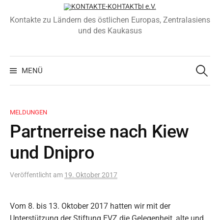
Zum
Inhalt
Kontakte zu Ländern des östlichen Europas, Zentralasiens
überspringen
und des Kaukasus
Suchen
nach:
MENÜ
MELDUNGEN
Partnerreise nach Kiew
und Dnipro
Veröffentlicht
am
19. Oktober 2017
Vom 8. bis 13. Oktober 2017 hatten wir mit der
Unterstützung der Stiftung EVZ die Gelegenheit, alte und