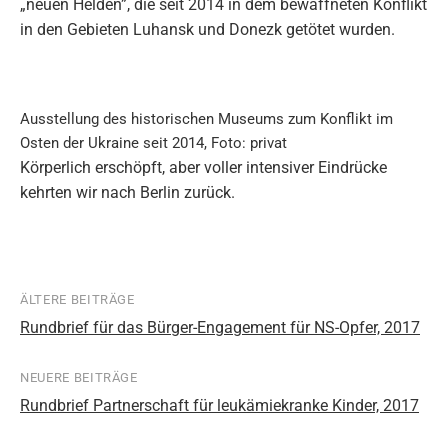
„neuen Helden”, die seit 2014 in dem bewaffneten Konflikt
in den Gebieten Luhansk und Donezk getötet wurden.
Ausstellung des historischen Museums zum Konflikt im
Osten der Ukraine seit 2014, Foto: privat
Körperlich erschöpft, aber voller intensiver Eindrücke
kehrten wir nach Berlin zurück.
ÄLTERE BEITRÄGE
Beitragsnavigation
Rundbrief für das Bürger-Engagement für NS-Opfer, 2017
NEUERE BEITRÄGE
Rundbrief Partnerschaft für leukämiekranke Kinder, 2017