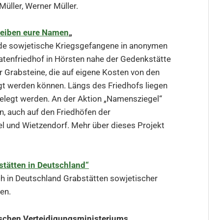
üller, Werner Müller.
reiben eure Namen
„
de sowjetische Kriegsgefangene in anonymen
tenfriedhof in Hörsten nahe der Gedenkstätte
r Grabsteine, die auf eigene Kosten von den
 werden können. Längs des Friedhofs liegen
gelegt werden. An der Aktion „Namensziegel“
en, auch auf den Friedhöfen der
l und Wietzendorf. Mehr über dieses Projekt
stätten in Deutschland“
ich in Deutschland Grabstätten sowjetischer
en.
schen Verteidigungsministeriums