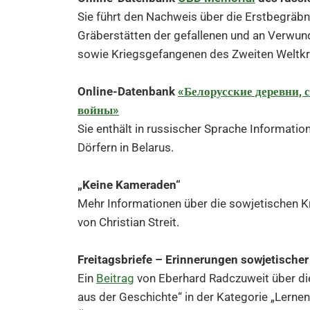
Sie führt den Nachweis über die Erstbegräbn
Gräberstätten der gefallenen und an Verwu
sowie Kriegsgefangenen des Zweiten Weltkr
Online-Datenbank
«Белорусские деревни,
войны»
Sie enthält in russischer Sprache Informati
Dörfern in Belarus.
„Keine Kameraden“
Mehr Informationen über die sowjetischen Kr
von Christian Streit.
Freitagsbriefe – Erinnerungen sowjetisch
Ein
Beitrag
von
Eberhard Radczuweit
über di
aus der Geschichte“ in der Kategorie „Lerne