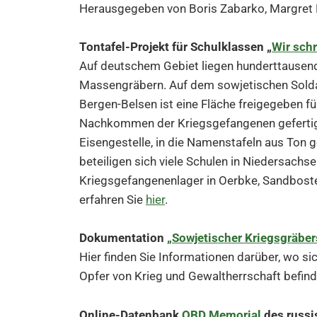
Herausgegeben von Boris Zabarko, Margret M
Tontafel-Projekt für Schulklassen „
Wir sch
Auf deutschem Gebiet liegen hunderttausen
Massengräbern. Auf dem sowjetischen Solda
Bergen-Belsen ist eine Fläche freigegeben fü
Nachkommen der Kriegsgefangenen gefertigt
Eisengestelle, in die Namenstafeln aus Ton 
beteiligen sich viele Schulen in Niedersachs
Kriegsgefangenenlager in Oerbke, Sandboste
erfahren Sie
hier
.
Dokumentation
„Sowjetischer Kriegsgräber
Hier finden Sie Informationen darüber, wo s
Opfer von Krieg und Gewaltherrschaft befind
Online-Datenbank
OBD Memorial
des russi