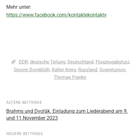
Mehr unter:
https://www.facebook.com/kontaktekontakty
DDR
,
deutsche Teilung
,
Deutschland
,
Flugzeugabsturz
,
Gesine Dornblüth
,
Kalter Krieg
,
Russland
,
Sowjetunion
,
Thomas Franke
ÄLTERE BEITRÄGE
Beitragsnavigation
Brahms und Dvořák. Einladung zum Liederabend am 9.
und 11.November 2023
NEUERE BEITRÄGE