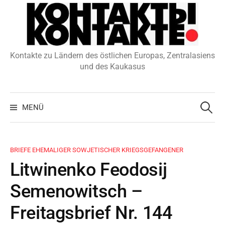
Zum
Inhalt
überspringen
Kontakte zu Ländern des östlichen Europas, Zentralasiens
und des Kaukasus
Suchen
nach:
MENÜ
BRIEFE EHEMALIGER SOWJETISCHER KRIEGSGEFANGENER
Litwinenko Feodosij
Semenowitsch –
Freitagsbrief Nr. 144