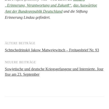
„Erinnerung, Verantwortung und Zukunft“
,
das Auswärtige
Amt der Bundesrepublik Deutschland
und die Stiftung
Erinnerung Lindau gefördert.
ÄLTERE BEITRÄGE
Beitragsnavigation
Schtschedrinskij Jakow Matwejewitsch – Freitagsbrief Nr. 93
NEUERE BEITRÄGE
Sowjetische und deutsche Kriegsgefangene und Internierte. Jour
fixe am 23. September