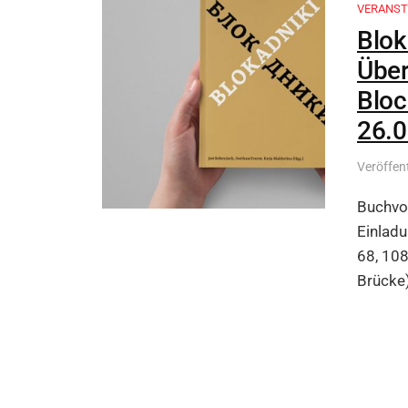
VERANST
Blok
Über
Bloc
26.
Veröffen
Buchvor
Einladu
68, 108
Brücke)