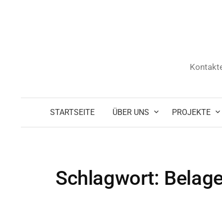
Zum
Inhalt
überspringen
Kontakte
STARTSEITE
ÜBER UNS
PROJEKTE
Schlagwort:
Belag