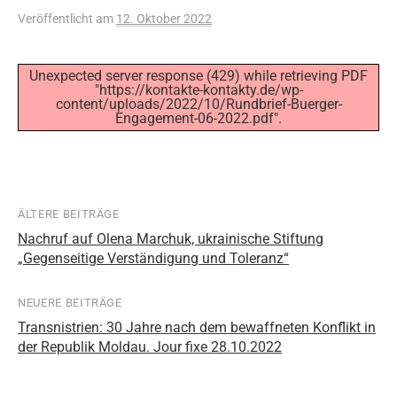
Veröffentlicht
am
12. Oktober 2022
Unexpected server response (429) while retrieving PDF
"https://kontakte-kontakty.de/wp-
content/uploads/2022/10/Rundbrief-Buerger-
Engagement-06-2022.pdf".
ÄLTERE BEITRÄGE
Beitragsnavigation
Nachruf auf Olena Marchuk, ukrainische Stiftung
„Gegenseitige Verständigung und Toleranz“
NEUERE BEITRÄGE
Transnistrien: 30 Jahre nach dem bewaffneten Konflikt in
der Republik Moldau. Jour fixe 28.10.2022