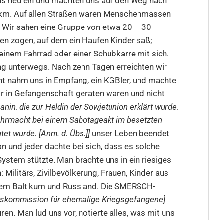
uns neu ein und machten uns auf den Weg nach
0 km. Auf allen Straßen waren Menschenmassen
 Wir sahen eine Gruppe von etwa 20 – 30
ren zogen, auf dem ein Haufen Kinder saß;
 einem Fahrrad oder einer Schubkarre mit sich.
ng unterwegs. Nach zehn Tagen erreichten wir
nt nahm uns in Empfang, ein KGBler, und machte
r in Gefangenschaft geraten waren und nicht
anin, die zur Heldin der Sowjetunion erklärt wurde,
hrmacht bei einem Sabotageakt im besetzten
et wurde. [Anm. d. Übs.]]
unser Leben beendet
n und jeder dachte bei sich, dass es solche
System stützte. Man brachte uns in ein riesiges
Militärs, Zivilbevölkerung, Frauen, Kinder aus
 dem Baltikum und Russland. Die SMERSCH-
gskommission für ehemalige Kriegsgefangene]
en. Man lud uns vor, notierte alles, was mit uns