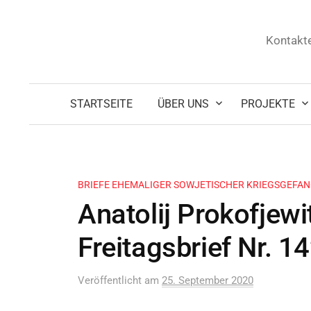
Zum
Inhalt
Kontakte
überspringen
STARTSEITE
ÜBER UNS
PROJEKTE
BRIEFE EHEMALIGER SOWJETISCHER KRIEGSGEFA
Anatolij Prokofjew
Freitagsbrief Nr. 1
Veröffentlicht
am
25. September 2020