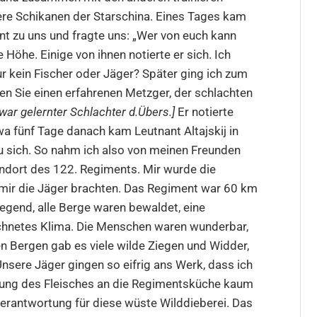
tere Schikanen der Starschina. Eines Tages kam
 zu uns und fragte uns: „Wer von euch kann
 Höhe. Einige von ihnen notierte er sich. Ich
r kein Fischer oder Jäger? Später ging ich zum
en Sie einen erfahrenen Metzger, der schlachten
war gelernter Schlachter d.Übers.]
Er notierte
a fünf Tage danach kam Leutnant Altajskij in
zu sich. So nahm ich also von meinen Freunden
ndort des 122. Regiments. Mir wurde die
 mir die Jäger brachten. Das Regiment war 60 km
Gegend, alle Berge waren bewaldet, eine
hnetes Klima. Die Menschen waren wunderbar,
en Bergen gab es viele wilde Ziegen und Widder,
nsere Jäger gingen so eifrig ans Werk, dass ich
erung des Fleisches an die Regimentsküche kaum
rantwortung für diese wüste Wilddieberei. Das