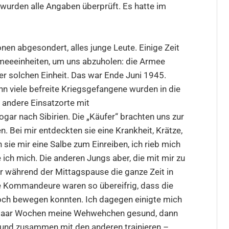
 wurden alle Angaben überprüft. Es hatte im
n abgesondert, alles junge Leute. Einige Zeit
meeeinheiten, um uns abzuholen: die Armee
er solchen Einheit. Das war Ende Juni 1945.
nn viele befreite Kriegsgefangene wurden in die
 andere Einsatzorte mit
gar nach Sibirien. Die „Käufer“ brachten uns zur
. Bei mir entdeckten sie eine Krankheit, Krätze,
 sie mir eine Salbe zum Einreiben, ich rieb mich
ich mich. Die anderen Jungs aber, die mit mir zu
 während der Mittagspause die ganze Zeit in
 Kommandeure waren so übereifrig, dass die
ch bewegen konnten. Ich dagegen einigte mich
n paar Wochen meine Wehwehchen gesund, dann
n und zusammen mit den anderen trainieren –