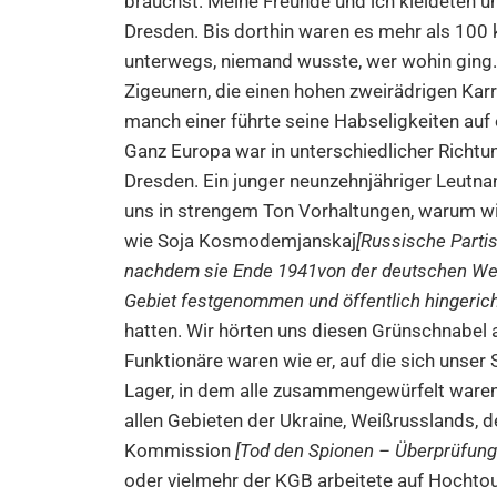
brauchst. Meine Freunde und ich kleideten 
Dresden. Bis dorthin waren es mehr als 10
unterwegs, niemand wusste, wer wohin ging.
Zigeunern, die einen hohen zweirädrigen Kar
manch einer führte seine Habseligkeiten auf
Ganz Europa war in unterschiedlicher Richtu
Dresden. Ein junger neunzehnjähriger Leutna
uns in strengem Ton Vorhaltungen, warum wi
wie Soja Kosmodemjanskaj
[Russische Partis
nachdem sie Ende 1941von der deutschen We
Gebiet festgenommen und öffentlich hingericht
hatten. Wir hörten uns diesen Grünschnabel a
Funktionäre waren wie er, auf die sich unser 
Lager, in dem alle zusammengewürfelt waren: 
allen Gebieten der Ukraine, Weißrusslands,
Kommission
[Tod den Spionen – Überprüfun
oder vielmehr der KGB arbeitete auf Hochtour