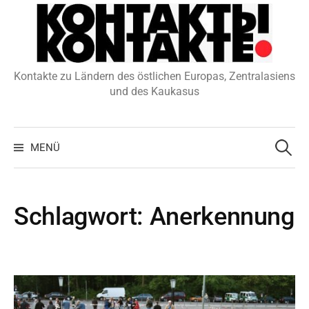
Zum
Inhalt
überspringen
Kontakte zu Ländern des östlichen Europas, Zentralasiens
und des Kaukasus
Suchen
nach:
MENÜ
Schlagwort:
Anerkennung