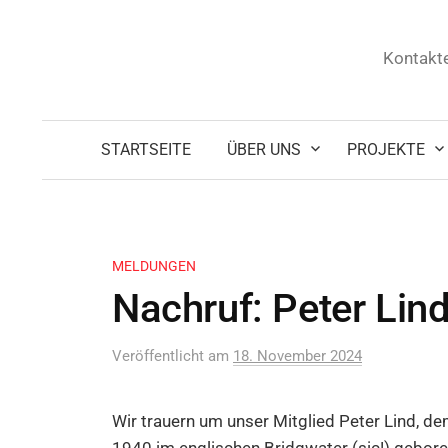
Zum
Inhalt
Kontakte
überspringen
STARTSEITE
ÜBER UNS
PROJEKTE
MELDUNGEN
Nachruf: Peter Lin
Veröffentlicht
am
18. November 2024
Wir trauern um unser Mitglied Peter Lind, d