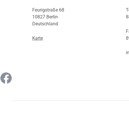
Feurigstraße 68
T
10827 Berlin
8
Deutschland
F
Karte
8
i