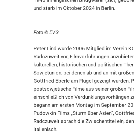
1940 im englischen Bridgwater (sic!) geboren
und starb im Oktober 2024 in Berlin.
Foto © EVG
Peter Lind wurde 2006 Mitglied im Verein 
Radczuweit vor, Filmvorführungen anzubieten
kulturellen, historischen und politischen T
Sowjetunion, bei denen ab und an mit groß
Gottfried Eberle am Flügel gezeigt wurden. P
postsowjetische Filme aus seiner großen F
einschließlich von Verdunklungsvorhängen z
begann am ersten Montag im September 200
Pudowkin-Films „Sturm über Asien“, Gottfrie
Radczuweit sprach die Zwischentitel ein, de
italienisch.