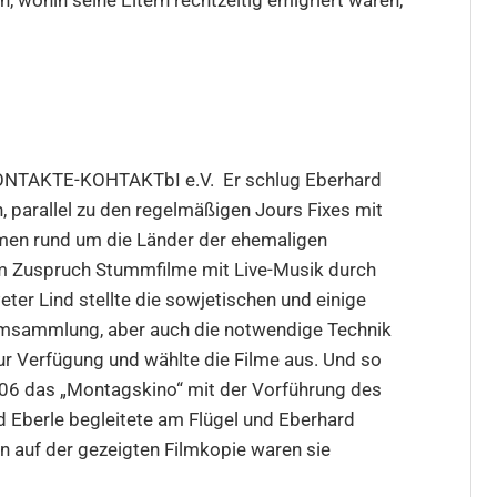
, wohin seine Eltern rechtzeitig emigriert waren,
KONTAKTE-KOHTAKTbI e.V. Er schlug Eberhard
, parallel zu den regelmäßigen Jours Fixes mit
hemen rund um die Länder der ehemaligen
em Zuspruch Stummfilme mit Live-Musik durch
eter Lind stellte die sowjetischen und einige
ilmsammlung, aber auch die notwendige Technik
ur Verfügung und wählte die Filme aus. Und so
6 das „Montagskino“ mit der Vorführung des
d Eberle begleitete am Flügel und Eberhard
nn auf der gezeigten Filmkopie waren sie