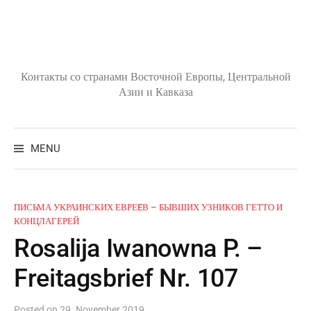
Skip
to
content
Контакты со странами Восточной Европы, Центральной
Азии и Кавказа
Search
for:
MENU
ПИСЬМА УКРАИНСКИХ ЕВРЕEВ – БЫВШИХ УЗНИКОВ ГЕТТО И
КОНЦЛАГЕРЕЙ
Rosalija Iwanowna P. –
Freitagsbrief Nr. 107
Posted
on
29. November 2019