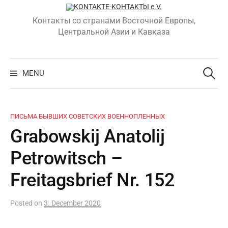
Skip
to
Контакты со странами Восточной Европы,
content
Центральной Азии и Кавказа
Search
for:
MENU
ПИСЬМА БЫВШИХ СОВЕТСКИХ ВОЕННОПЛЕННЫХ
Grabowskij Anatolij
Petrowitsch –
Freitagsbrief Nr. 152
Posted
on
3. December 2020