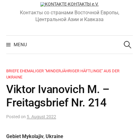
Skip
to
Контакты со странами Восточной Европы,
content
Центральной Азии и Кавказа
Search
for:
MENU
BRIEFE EHEMALIGER "MINDERJÄHRIGER HÄFTLINGE" AUS DER
UKRAINE
Viktor Ivanovich M. –
Freitagsbrief Nr. 214
Posted
on
5. August 2022
Gebiet Mykolajiv
,
Ukraine