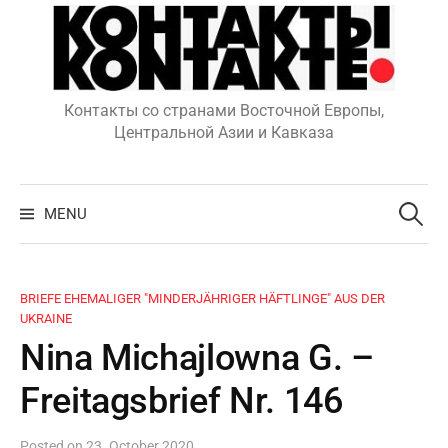
Skip
to
content
Контакты со странами Восточной Европы,
Центральной Азии и Кавказа
Search
for:
MENU
BRIEFE EHEMALIGER "MINDERJÄHRIGER HÄFTLINGE" AUS DER
UKRAINE
Nina Michajlowna G. –
Freitagsbrief Nr. 146
Posted
on
23. October 2020