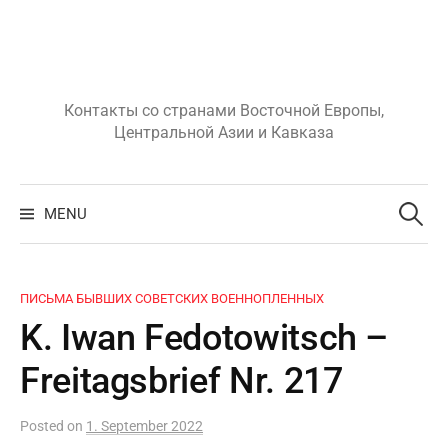
Skip
to
content
Контакты со странами Восточной Европы,
Центральной Азии и Кавказа
Search
for:
MENU
ПИСЬМА БЫВШИХ СОВЕТСКИХ ВОЕННОПЛЕННЫХ
K. Iwan Fedotowitsch –
Freitagsbrief Nr. 217
Posted
on
1. September 2022