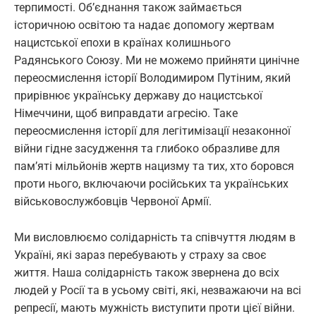
терпимості. Об’єднання також займається
історичною освітою та надає допомогу жертвам
нацистської епохи в країнах колишнього
Радянського Союзу. Ми не можемо прийняти цинічне
переосмислення історії Володимиром Путіним, який
прирівнює українську державу до нацистської
Німеччини, щоб виправдати агресію. Таке
переосмислення історії для легітимізації незаконної
війни гідне засудження та глибоко образливе для
пам’яті мільйонів жертв нацизму та тих, хто боровся
проти нього, включаючи російських та українських
військовослужбовців Червоної Армії.
Ми висловлюємо солідарність та співчуття людям в
Україні, які зараз перебувають у страху за своє
життя. Наша солідарність також звернена до всіх
людей у ​​Росії та в усьому світі, які, незважаючи на всі
репресії, мають мужність виступити проти цієї війни.