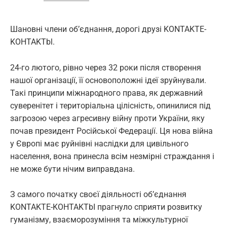
Шановні члени об’єднання, дорогі друзі KONTAKTE-
KOHTAKTbl.
24-го лютого, рівно через 32 роки після створення
нашої організації, її основоположні ідеї зруйнували.
Такі принципи міжнародного права, як державний
суверенітет і територіальна цілісність, опинилися під
загрозою через агресивну війну проти України, яку
почав президент Російської Федерації. Ця нова війна
у Європі має руйнівні наслідки для цивільного
населення, вона принесла всім незмірні страждання і
не може бути нічим виправдана.
З самого початку своєї діяльності об’єднання
KONTAKTE-KOHTAKTbI прагнуло сприяти розвитку
гуманізму, взаєморозуміння та міжкультурної