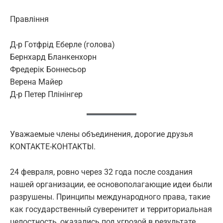
Правління
Д-р Готфрід Еберле (голова)
Бернхард Бланкенхорн
Фредерік Боннесьор
Верена Майер
Д-р Петер Плінінгер
Уважаемые члены объединения, дорогие друзья
KONTAKTE-KOHTAKTbl.
24 февраля, ровно через 32 года после создания
нашей организации, ее основополагающие идеи были
разрушены. Принципы международного права, такие
как государственный суверенитет и территориальная
целостность, оказались под угрозой в результате