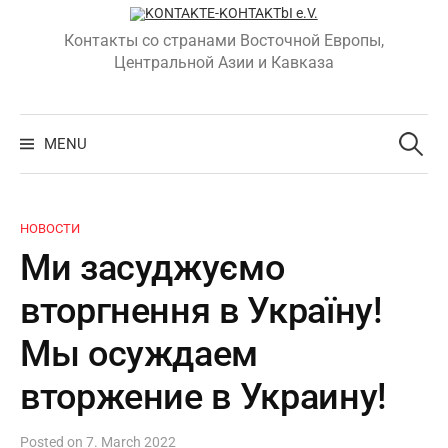
Skip
to
Контакты со странами Восточной Европы,
content
Центральной Азии и Кавказа
Search
for:
MENU
НОВОСТИ
Ми засуджуємо
вторгнення в Україну!
Мы осуждаем
вторжение в Украину!
Posted
on
7. March 2022