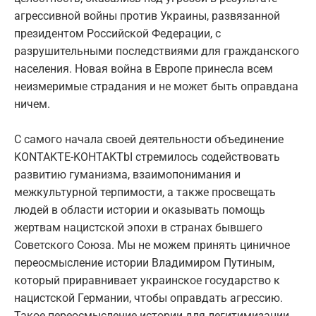
агрессивной войны против Украины, развязанной
президентом Российской Федерации, с
разрушительными последствиями для гражданского
населения. Новая война в Европе принесла всем
неизмеримые страдания и не может быть оправдана
ничем.
С самого начала своей деятельности объединение
KONTAKTE-KOHTAKTbI стремилось содействовать
развитию гуманизма, взаимопонимания и
межкультурной терпимости, а также просвещать
людей в области истории и оказывать помощь
жертвам нацистской эпохи в странах бывшего
Советского Союза. Мы не можем принять циничное
переосмысление истории Владимиром Путиным,
который приравнивает украинское государство к
нацистской Германии, чтобы оправдать агрессию.
Такое переосмысление истории для легитимизации