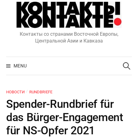
Skip
to
content
Контакты со странами Восточной Европы,
Центральной Азии и Кавказа
Search
for:
MENU
/
НОВОСТИ
RUNDBRIEFE
Spender-Rundbrief für
das Bürger-Engagement
für NS-Opfer 2021