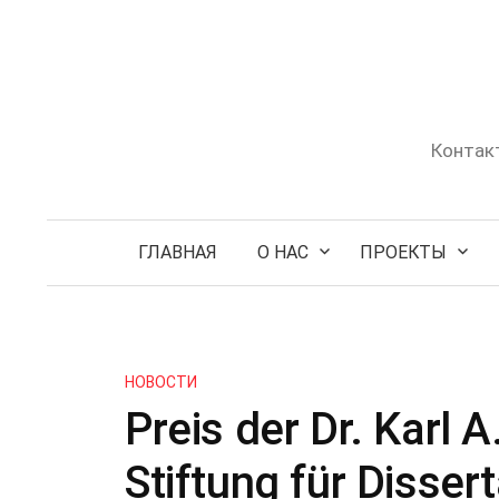
Skip
to
content
Контак
ГЛАВНАЯ
О НАС
ПРОЕКТЫ
НОВОСТИ
Preis der Dr. Karl 
Stiftung für Disser