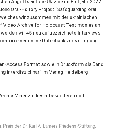
chen Angriffs auf die Ukraine im Frühjahr 2022
tuelle Oral-Hsitory Projekt “Safeguarding oral
, welches wir zusammen mit der ukrainischen
 Video Archive for Holocaust Testimonies an
6 werden wir 45 neu aufgezeichnete Interviews
oma in einer online Datenbank zur Verfügung
pen-Access Format sowie in Druckform als Band
g interdisziplinär“ im Verlag Heidelberg
 Verena Meier zu dieser besonderen und
g
,
Preis der Dr. Karl A. Lamers Friedens-Stiftung
,