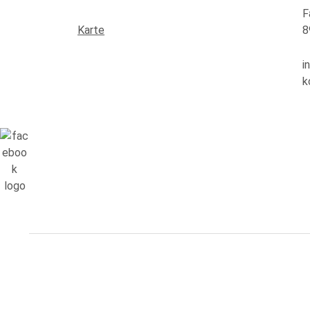
F
Karte
8
i
k