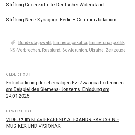
Stiftung Gedenkstätte Deutscher Widerstand
Stiftung Neue Synagoge Berlin – Centrum Judaicum
Bundestagswahl
,
Erinnerungskultur
,
Erinnerungspolitik
,
NS-Verbrechen
,
Russland
,
Sowjetunion
,
Ukraine
,
Zeitzeuge
OLDER POST
Post
Entschädigung der ehemaligen KZ-Zwangsarbeiterinnen
navigation
am Beispiel des Siemens-Konzerns. Einladung am
24.01.2025
NEWER POST
VIDEO zum KLAVIERABEND: ALEXANDR SKRJABIN –
MUSIKER UND VISIONÄR