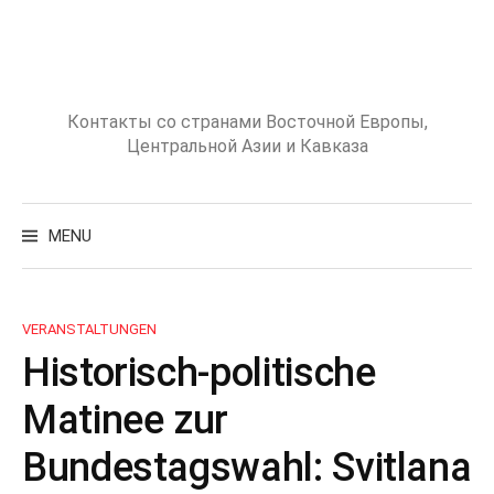
Skip
to
content
Контакты со странами Восточной Европы,
Центральной Азии и Кавказа
Search
for:
MENU
VERANSTALTUNGEN
Historisch-politische
Matinee zur
Bundestagswahl: Svitlana